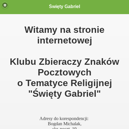
Święty Gabriel
 Gabriel"
Witamy na stronie
internetowej
Klubu Zbieraczy Znaków
m
Pocztowych
o Tematyce Religijnej
"Święty Gabriel"
009"
Adresy do korespondencji:
Bogdan Michalak,
skr. poczt. 19