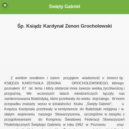
Święty Gabriel
 Gabriel"
Śp. Ksiądz Kardynał Zenon Grocholewski
m
Z
wielkim
smutkiem
i
żalem
przyjąłem
wiadomość
o
śmierci
śp.
KSIĘDZA
K
ARDYNAŁA
ZENONA
GROCHOLEWSKIEGO,
którego
poznałem
67
lat
temu i który obdarzał mnie zawsze wielką życzliwością i
przyjaźnią. We wczesnych latach młodzieńczych łączyły nas
zainteresowania filatelistyką, które przetrwały do wieku
dojrzałego.
W moim
009"
przypadku znalazły
wyraz w działalności
Klubu
„Święty Gabriel”,
u
Księdza
Kardynała
przetrwały
w sentymencie
do
filatelistyki
religijnej
i
w
stałym
wspieraniu
naszego
Stowarzyszenia,
szczególnie w związku z
przygotowaniami
do Kongresu Światowej Federacji Stowarzyszeń
Filatelistycznych Świętego Gabriela
w roku 1992
w
Poznaniu
oraz