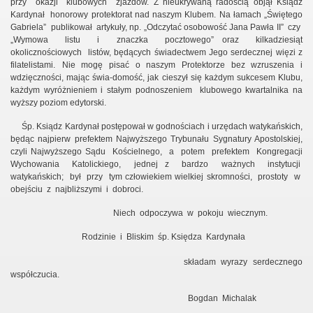
przy
okazji
klubowych
zjazdów. Z nieukrywaną radością objął Ksiądz
Kardynał
honorowy protektorat nad naszym Klubem.
Na łamach „Świętego
Gabriela”
publikował
artykuły, np. „Odczytać osobowość Jana Pawła II”
czy
„Wymowa
listu
i
znaczka
pocztowego”
oraz
kilkadziesiąt
okolicznościowych
listów, będących świadectwem Jego serdecznej więzi z
filatelistami.
Nie mogę pisać o naszym Protektorze bez wzruszenia i
wdzięczności, mając świa-domość, jak cieszył się każdym sukcesem Klubu,
każdym wyróżnieniem i stałym podnoszeniem
klubowego kwartalnika na
wyższy poziom edytorski.
Śp. Ksiądz Kardynał postępował w godnościach i urzędach watykańskich,
będąc najpierw prefektem Najwyższego Trybunału Sygnatury Apostolskiej,
owstania Klubu
czyli Najwyższego Sądu
Kościelnego,
a
potem
prefektem
Kongregacji
Wychowania
Katolickiego,
jednej
z
bardzo
ważnych
instytucji
watykańskich;
był
przy
tym człowiekiem wielkiej skromności,
prostoty
w
obejściu
z
najbliższymi
i
dobroci.
Niech
odpoczywa
w
pokoju
wiecznym.
Rodzinie
i
Bliskim
śp. Księdza
Kardynała
składam wyrazy serdecznego
współczucia.
Bogdan
Michalak