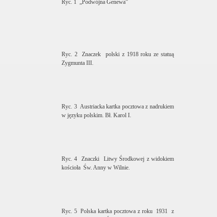
Ryc. 1
„Podwójna Genewa”
Ryc. 2
Znaczek
polski z 1918 roku ze statuą
Zygmunta III.
Ryc. 3
Austriacka kartka pocztowa z nadrukiem
w języku polskim. Bł. Karol I.
Ryc. 4
Znaczki
Litwy Środkowej z widokiem
kościoła
Św. Anny w Wilnie.
Ryc. 5
Polska kartka pocztowa z roku
1931
z