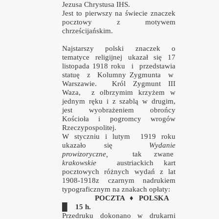
Jezusa Chrystusa IHS.
Jest to pierwszy na świecie znaczek
009"
pocztowy z motywem
chrześcijańskim.
Najstarszy polski znaczek o
tematyce religijnej ukazał się 17
listopada 1918 roku
i
przedstawia
statuę
z
Kolumny Zygmunta
w
Warszawie.
Król Zygmunt III
Waza,
z olbrzymim krzyżem w
jednym ręku i z szablą w drugim,
jest
wyobrażeniem
obrońcy
Kościoła i pogromcy wrogów
Rzeczypospolitej.
W styczniu i lutym
1919 roku
ukazało się
Wydanie
prowizoryczne,
tak zwane
krakowskie
austriackich kart
owstania Klubu
pocztowych różnych wydań z lat
1908-1918z czarnym nadrukiem
typograficznym na znakach opłaty:
POCZTA
♦
POLSKA
█
15 h.
Przedruku dokonano w drukarni