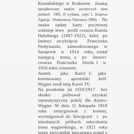
Koziańskiego w Krakowie
(Katalog
specjalizowany znaków pocztowych ziem
polskich
1985, II wydanie, część 1, Krajowa
Na
Agencja
Wydawnicza, Warszawa 1984).
znaku opłaty karty pocztowej
widnieje lewy
profil cesarza Karola
Habsburga (1887-1922), który po
śmierci arcyksięcia
Franciszka
j filatelistykiny
Ferdynanda, zamordowanego w
Sarajewie
w
1914
roku, został
następcą
tronu, a
po
śmierci
cesarza
Franciszka
Józefa I
w
1916 roku cesarzem
Austrii
jako
Karol I;
jako
koronowany
apostolski
król
Węgier nosił imię Karol
IV.
Na przełomie lat 1916/1917
bez
skutku próbował uzyskać
separatystyczny pokój dla Austro-
Węgier. W dniu 11 listopada 1918
roku
zrezygnował
z
korony,
wyemigrował do Szwajcarii
i
po
nieudanych próbach odzyskania
tronu węgierskiego, w 1921 roku
przez zwycięskie mocarstwa został z