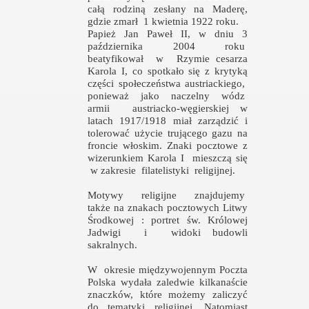
całą rodziną zesłany na Maderę,
gdzie zmarł
1 kwietnia 1922 roku.
Papież Jan Paweł II, w dniu 3
października 2004 roku
beatyfikował
w
Rzymie cesarza
Karola I, co spotkało się z krytyką
części społeczeństwa austriackiego,
ponieważ
jako
naczelny
wódz
armii
austriacko-węgierskiej w
latach 1917/1918 miał zarządzić i
tolerować użycie trującego gazu na
froncie włoskim. Znaki pocztowe z
wizerunkiem Karola I
mieszczą się
w zakresie
filatelistyki
religijnej.
Motywy
religijne
znajdujemy
także na znakach pocztowych Litwy
Środkowej : portret św. Królowej
Jadwigi
i
widoki budowli
sakralnych.
W
okresie międzywojennym Poczta
Polska wydała zaledwie kilkanaście
znaczków, które możemy zaliczyć
do tematyki religijnej. Natomiast