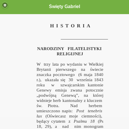
Święty Gabriel
 Gabriel"
H
I
S
T
O
R
I
A
NARODZINY
FILATELISTYKI
RELIGIJNEJ
W
trzy lata po wydaniu w Wielkiej
m
Brytanii pierwszego na świecie
znaczka pocztowego
(6 maja 1840
r.),
ukazała się
30
września 1843
roku
w
szwajcarskim kantonie
Genewy
emisja
zwana
potocznie
„podwójną Genewą”, na której
widnieje herb kantonalny z kluczem
św. Piotra.
Nad
herbem
umieszczono napis:
Post
tenebris
e
lux
(Oświecasz
moje
ciemności),
będący cytatem
z
Psalmu
18
(Ps
18, 29), a
nad
nim monogram
ięty Gabriel" w dniu 1 grudnia 2012 roku w Poznaniu