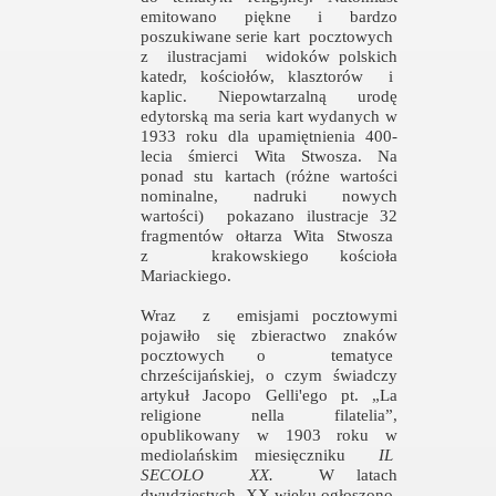
emitowano piękne i bardzo
poszukiwane serie kart
pocztowych
z
ilustracjami
widoków polskich
katedr, kościołów, klasztorów
i
kaplic. Niepowtarzalną urodę
edytorską ma seria kart wydanych w
1933 roku dla upamiętnienia 400-
lecia śmierci Wita Stwosza. Na
ponad stu kartach (różne wartości
nominalne, nadruki nowych
wartości)
pokazano ilustracje 32
fragmentów
ołtarza
Wita
Stwosza
z
krakowskiego kościoła
Mariackiego.
Wraz
z
emisjami pocztowymi
pojawiło się zbieractwo znaków
pocztowych o
tematyce
chrześcijańskiej,
o
czym
świadczy
artykuł Jacopo Gelli'ego pt. „La
religione nella filatelia”,
opublikowany w 1903 roku w
mediolańskim miesięczniku
IL
SECOLO
XX.
W latach
dwudziestych
XX wieku ogłoszono