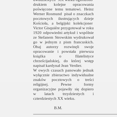
drukiem kolejne opracowania
poświęcone temu tematowi. Heinz
Werner Rosmund
pisał o znaczkach
pocztowych ilustrujących dzieje
Kościoła, a belgijski kolekcjoner
Victor Gisquiére przygotował w roku
1920 odpowiedni artykuł i wspólnie
ze Stefanem Strowskim wydrukował
go w jednym z pism francuskich.
Obaj autorzy rozwinęli swoje
opracowanie i powstała pierwsza
książka o filatelistyce
chrześcijańskiej, do której wstęp
napisał kardynał Jean Verdier.
W owych czasach panowało jednak
wyłącznie zbieractwo indywidualne
znaków pocztowych o treści
religijnej. Pewne formy
organizacyjne pojawiły się dopiero
w latach trzydziestych i
czterdziestych XX wieku.
B.M.