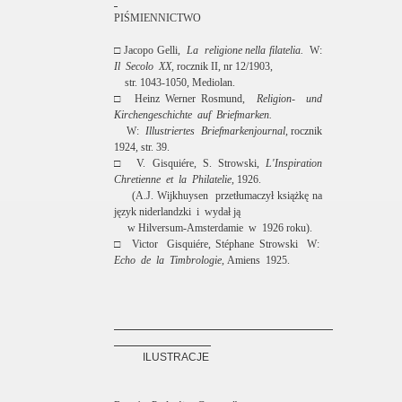
PIŚMIENNICTWO
□
Jacopo Gelli,
La
religione nella filatelia.
W:
Il
Secolo
XX,
rocznik II, nr 12/1903,
str. 1043-1050, Mediolan.
□
Heinz Werner Rosmund,
Religion-
und
Kirchengeschichte
auf
Briefmarken.
W:
Illustriertes
Briefmarkenjournal,
rocznik
1924, str. 39.
□
V. Gisquiére, S. Strowski,
L'Inspiration
Chretienne
et
la
Philatelie,
1926.
(A.J. Wijkhuysen
przetłumaczył książkę na
język niderlandzki
i
wydał ją
w Hilversum-Amsterdamie
w
1926 roku).
□
Victor
Gisquiére, Stéphane Strowski
W:
Echo
de
la
Timbrologie,
Amiens
1925.
ILUSTRACJE