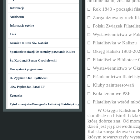
dokumentami,
została pod
Informacje
□
Rok 1840 - początki fila
Archiwum
□
Zorganizowany ruch fil
□
Polski Związek Filatel
Informacje ogólne
□
Wystawiennictwo w Pol
Link
□
Filatelistyka w Kaliszu
Kronika Klubu Św. Gabriel
□
Okręg Kaliski 1980-20
Spotkanie z okazji 60 rocznicy powstania Klubu
□
Filateliści w Bibliotece
Śp.Kardynał Zenon Grocholewski
□
Wystawiennictwo w Okr
Uroczystości pogrzebowe
□
Piśmiennictwo filatelist
O. Zygmunt Jan Rydlewski
□
Kluby zainteresowań
„Św. Papież Jan Paweł II”
□
Koła terenowe PZF
Zgorzelec
□
Filatelistyka wśród mło
Tytuł nowej stroMonografia kaliskiej filatelistykiny
W Okręgu Kaliskim PZ
skupił się
na historii i dzi
którą dobrze zna.
Od momen
dzień jest jej
przewodniczą
Kaliska zorganizowała
dwa
którym towarzyszyły wys