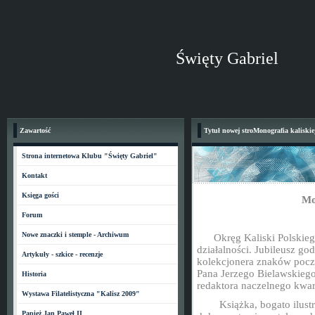
Święty Gabriel
Zawartość
Tytuł nowej stroMonografia kaliskiej 
Strona internetowa Klubu "Święty Gabriel"
Kontakt
Księga gości
Mon
Forum
Nowe znaczki i stemple - Archiwum
Okręg Kaliski Polskieg
działalności.
Jubileusz god
Artykuły - szkice - recenzje
kolekcjonera znaków poc
Pana Jerzego Bielawskieg
Historia
redaktora naczelnego kwarta
Wystawa Filatelistyczna "Kalisz 2009"
Książka, bogato ilus
Papież Jan Paweł II