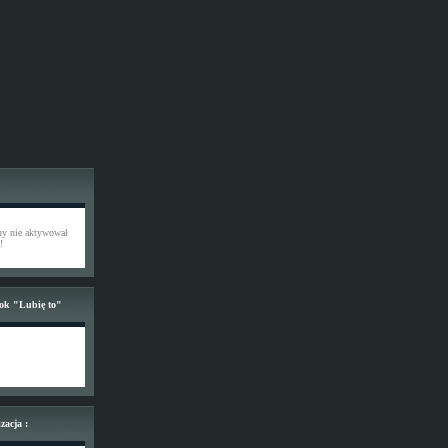
ony nie aktywował
!
ook "Lubię to"
zacja :