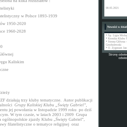
zielona na kilka rozdziałów :
telistyki
08.05.2021
atelistyczny w Polsce 1893-1939
istów 1950-2020
Nowości w dzial
sce 1960-2028
* Śp. Ligia Micha
* Kronika Klubu 
* Strona Główna -
Grocholewski
20
* O. Zygmunt Jan
 Głównej
Stronę odwied
odwie
ęgu Kaliskim
yczne
dzieży
F działają trzy kluby tematyczne.
Autor publikacji
ałalności
Grupy Kaliskiej Klubu „Święty Gabriel”,
tu jej powołania w listopadzie 1999 roku
po dziś
cym. W tym czasie, w latach 2003 i 2009
Grupa
 ogólnopolskie zjazdy Klubu „Święty Gabriel”,
tawy
filatelistyczne o tematyce religijnej
oraz