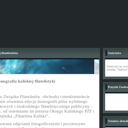
filatelistykiny
Statystyka
Właściciel tej str
dodatku "Toplista"
ografia kaliskiej filatelistyki
Przycisk Faceb
o Związku Filatelistów
obchodzi czterdziestolecie
nie uświetnia edycja monografii pióra wybitnego
ztowych
i znakomitego filatelistycznego publicysty -
o, od osiemnastu
lat prezesa Okręgu Kaliskiego PZF i
lnika „Filatelista Kaliski”.
Ostatnia aktuali
trowana zdjęciami fotograficznymi i pocztowymi