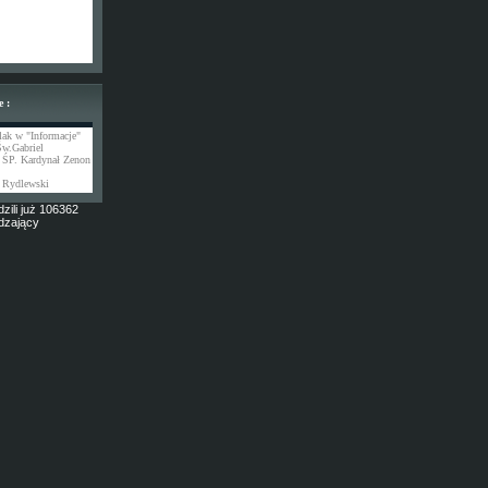
e :
lak w "Informacje"
Św.Gabriel
 ŚP. Kardynał Zenon
 Rydlewski
zili już 106362
dzający