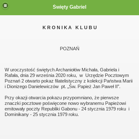
Święty Gabriel
 Gabriel"
K R O N I K A
K L U B U
POZNAŃ
W uroczystość świętych Archaniołów Michała, Gabriela i
m
Rafała,
dnia 29 września 2020 roku,
w
Urzędzie Pocztowym
Poznań 2
otwarto pokaz filatelistyczny z kolekcji Państwa Marii
i Dionizego
Danielewiczów
pt. „Św. Papież Jan Paweł II”.
Przy okazji otwarcia pokazu przypomniano, że pierwsze
znaczki
pocztowe poświęcone nowo wybranemu Papieżowi
emitowały
poczty Republiki Gabonu - 24 stycznia 1979 roku
i
009"
Dominikany
-
25 stycznia 1979 roku.