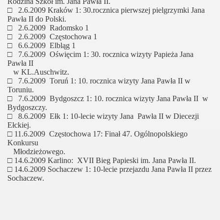
Rodzina Szkół
im. Jana Pawła II.
□
2.6.2009 Kraków 1:
30.rocznica pierwszej pielgrzymki Jana
Pawła II do Polski.
□
2.6.2009
Radomsko 1
j filatelistykiny
□
2.6.2009
Częstochowa 1
□
6.6.2009
Elbląg 1
□
7.6.2009
Oświęcim 1: 30. rocznica wizyty Papieża Jana
Pawła II
w KL.Auschwitz.
□
7.6.2009
Toruń 1:
10. rocznica wizyty Jana Pawła II w
Toruniu.
□
7.6.2009
Bydgoszcz 1: 10. rocznica wizyty Jana Pawła II
w
Bydgoszczy.
□
8.6.2009
Ełk 1: 10-lecie wizyty Jana
Pawła II w Diecezji
Ełckiej.
□
11.6.2009
Częstochowa 17: Finał 47. Ogólnopolskiego
Konkursu
Młodzieżowego.
□
14.6.2009 Karlino:
XVII Bieg Papieski im. Jana Pawła II.
□
14.6.2009 Sochaczew 1: 10-lecie przejazdu Jana Pawła II przez
Sochaczew.