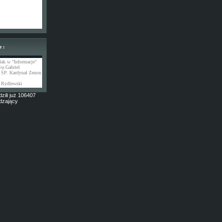
e :
lak w "Informacje"
Św.Gabriel
 ŚP. Kardynał Zenon
 Rydlewski
zili już 106407
dzający