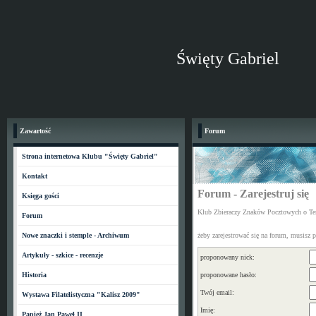
Święty Gabriel
Zawartość
Forum
Strona internetowa Klubu "Święty Gabriel"
Kontakt
Forum - Zarejestruj się
Księga gości
Klub Zbieraczy Znaków Pocztowych o Tem
Forum
Nowe znaczki i stemple - Archiwum
żeby zarejestrować się na forum, musisz p
Artykuły - szkice - recenzje
proponowany nick:
Historia
proponowane hasło:
Twój email:
Wystawa Filatelistyczna "Kalisz 2009"
Imię:
Papież Jan Paweł II