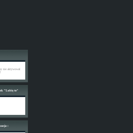
ony nie aktywował
!
ook "Lubię to"
zacja :