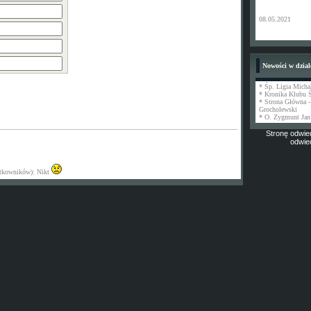
08.05.2021
Nowości w dzial
* Śp. Ligia Micha
* Kronika Klubu 
* Strona Główna -
Grocholewski
* O. Zygmunt Jan
Stronę odwied
odwie
żytkowników): Nikt