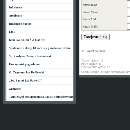
Numer ICQ:
Informacje
Nazwa Yahoo:
Archiwum
Nazwa AIM:
Informacje ogólne
Nazwa MSN:
Link
Kronika Klubu Św. Gabriel
Spotkanie z okazji 60 rocznicy powstania Klubu
<= Powrót do forum
Śp.Kardynał Zenon Grocholewski
Tematy łącznie: 10
Posty łącznie: 45
Uroczystości pogrzebowe
Użytkownicy łącznie: 22
Obecnie online jest (zarejestrowanych u
O. Zygmunt Jan Rydlewski
„Św. Papież Jan Paweł II”
Zgorzelec
Tytuł nowej stroMonografia kaliskiej filatelistykiny