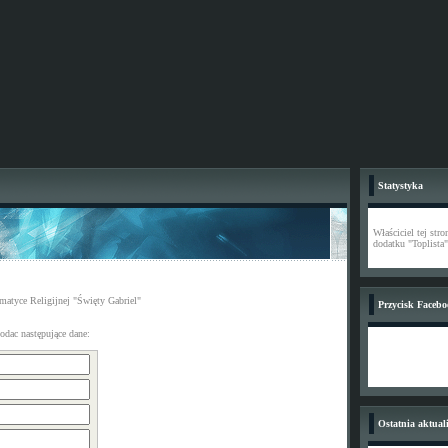
Statystyka
Właściciel tej str
dodatku "Toplista"
atyce Religijnej "Święty Gabriel"
Przycisk Faceb
odac następujące dane:
Ostatnia aktuali