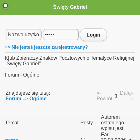
Święty Gabriel
 Gabriel"
Login
=> Nie jesteś jeszcze zarejestrowany?
Klub Zbieraczy Znaków Pocztowych o Tematyce Religijnej
"Święty Gabriel"
m
Forum - Ogólne
Znajdujesz się tutaj:
<-
Dalej-
1
Forum
=>
Ogólne
Powrót
>
009"
Autorem
Temat
Posty
ostatniego
wpisu jest
Fari