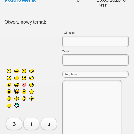
Pozdrowienia
8
25.03.2026, o
j filatelistykiny
19:05
Otwórz nowy temat:
Twój nick:
Temat:
B
i
u