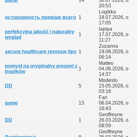
game
14
30.07.2026, o
20:53
Logikka
осторожность превіше всего
1
18.07.2026, o
17:05
lapipa
perfekcyjna jakość i naturalny
1
17.07.2026, o
wygląd
11:27
Zuzanna
secure healthcare revenue tips
1
19.06.2026, o
06:14
Matteo
owstania Klubu
pomysł na oryginalny prezent z
1
04.06.2026, o
tropików
14:37
Modesto
DD
5
15.05.2026, o
03:16
Fari
game
13
06.04.2026, o
16:43
Geoffreyne
DD
1
26.03.2026, o
08:59
Geoffreyne